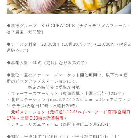
◆農家グループ：BIO CREATORS（ナチュラリズムファーム・
谷下農園・畑尚賢）
◆シーズン料金：20,000円（10週10パック）/12,000円（隔週5
週5パック）
◆募集人数：30名（定員になり次第終了）
◆受取：夏のファーマーズマーケット開催期間中、以下の４箇
所のピックアップステーションにて、
指定の時間帯に受取が可能
・ファーマーズマーケット（東遊園地・土曜日9時～12時半）
・北野ステーション（山本通2-14-22/kitanomadシェアオフィス
1Fテラス/火曜日17時～水曜日20時）
・元町ステーション（元町通1-12-6/ネイバーフード店頭/金曜日
17時～土曜日20時の営業時間）
・ナチュラリズムファーム（西区玉津町二ツ屋286-1）
◆期間：平成28年7月16日（土）～平成28年9月17日（土）