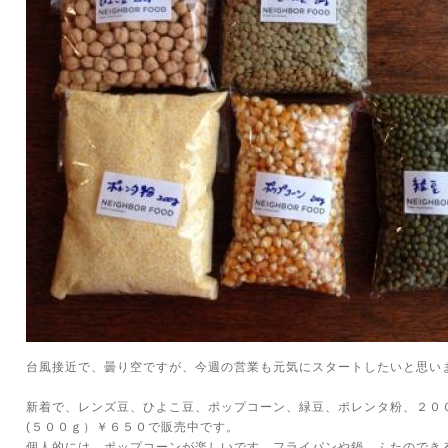
台風接近で、曇り空ですが、今週の営業も元気にスタートしたいと思い
新着で、レンズ豆、ひよこ豆、ポップコーン、緑豆、ポレンタ粉、２００
(５００ｇ）￥６５０で販売中です。
個人的には、ポップコーンが楽しいです。フライパンや鍋、ふたのでき