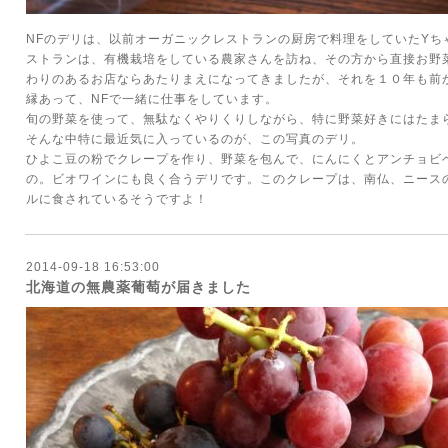
NFのデリは、以前オーガニックレストランの厨房で料理をしていたYち
ストランは、有機栽培をしている農家さんを訪ね、その方から直接お野
わりのあるお店ならあたりまえになってきましたが、それを１０年も前
縁あって、NFで一緒に仕事をしています。
旬の野菜を使って、無駄なくやりくりしながら、特に野菜好きにはたま
そんな中特に最近気に入っているのが、この写真のデリ。
ひよこ豆の粉でクレープを作り、野菜を包んで、にんにくとアンチョビ
の。ビオワインにも良く合うデリです。このクレープは、南仏、ニース
ルに食されているそうですよ！
2014-09-18 16:53:00
北海道の無農薬葡萄が届きました