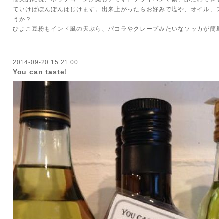
ていけばぽんぽんはじけます。出来上がったらお好みで塩や、オイル、
うか？
ひよこ豆粉もインド風の天ぷら、パコラやクレープみたいなソッカが簡
2014-09-20 15:21:00
You can taste!