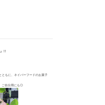
、
』!!
ケとともに、ネイバーフードのお菓子
、ご自分用にも◎