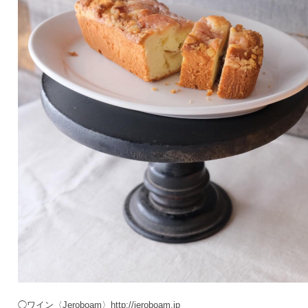
◯ワイン〈Jeroboam〉http://jeroboam.jp