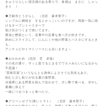
きゅうりらしい清涼感のある香りで、食感は まさに しゃっ
きり ！
◆万願寺とうがらし （北区 森本聖子）
シンプルに網焼き するとかっこいいのですが、両面一気に焼
けるオーブントースターで
焦げ目がつくまで焼いてます。
醤油と鰹節という、定番中の定番な食べ方が好きです。
斜めにスライスして、にんにくや他の野菜とパスタにするとき
も。
アンチョビやトマトソースにも合いますよ～
◆おかわかめ (北区 芝 卓哉）
その名の通り、サッと茹でるとまるでワカメみたいになるから
不思議！
“雲南百薬”というなんとも身体によさそうな別名もあり。
刻むと少し粘りが出る夏の葉野菜。
冷蔵庫にある野菜を刻んで合わせて、ポン酢で食べる、冷やし
素麺に添えて
一緒につるつるっと食べたり。
◆グリーンゼブラ(青いトマト） （北区 森本聖子）
さわやかな味のトマト。生より、加熱して食べるほうが、個人