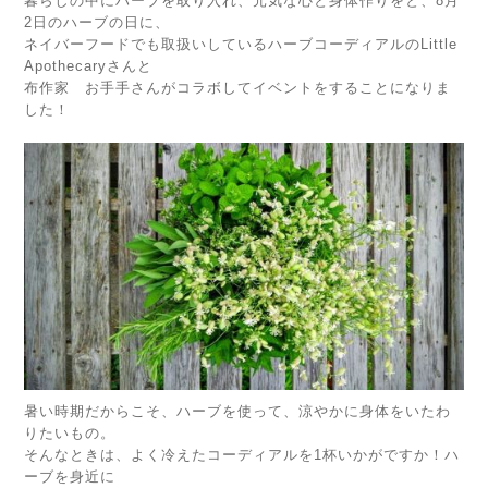
暮らしの中にハーブを取り入れ、元気な心と身体作りをと、8月
2日のハーブの日に、
ネイバーフードでも取扱いしているハーブコーディアルのLittle
Apothecaryさんと
布作家 お手手さんがコラボしてイベントをすることになりま
した！
暑い時期だからこそ、ハーブを使って、涼やかに身体をいたわ
りたいもの。
そんなときは、よく冷えたコーディアルを1杯いかがですか！ハ
ーブを身近に