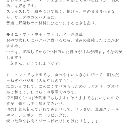
的には好きです。
スライスして、粉をつけて焼く、揚げる。生のまま食べるな
ら、サラダやガスパチョに。
普通に野菜炒めの材料にひとつにするときもあり。
◆ミニトマト・中玉トマト（北区 芝卓哉）
おやつ代わりにパクパク食べるなら、甘みの凝縮したミニがお
すすめ。
中玉は、収穫してから2~3日置いたほうが甘みが増すような気が
します？
（芝さん、どうでしょうか？）
ミニトマトでも中玉でも、食べやすい大きさに切って、刻んだ
玉ねぎやバジル（大葉やねぎでも）、
塩コショウして、にんにくすりおろしたの少しとオリーブオイ
ルで和えて、しばらく冷蔵庫で冷やす。
(2日間くらいは冷蔵庫でもちます）そのままでもおいしいので
すが、醤油も少々加えてみたり、
他の野菜も刻んでいれてみたりして、サラダや、豆腐ステーキ
やマッシュポテトのトッピングに、
焼いた魚やお肉のソース代わりにかけたりもします。