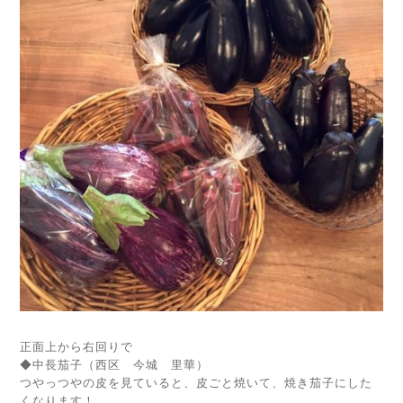
正面上から右回りで
◆中長茄子（西区 今城 里華）
つやっつやの皮を見ていると、皮ごと焼いて、焼き茄子にした
くなります！