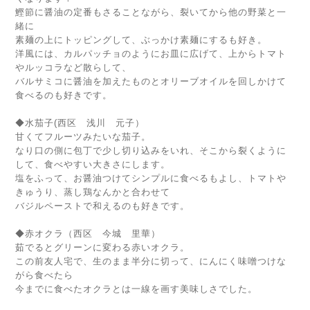
鰹節に醤油の定番もさることながら、裂いてから他の野菜と一
緒に
素麺の上にトッピングして、ぶっかけ素麺にするも好き。
洋風には、カルパッチョのようにお皿に広げて、上からトマト
やルッコラなど散らして、
バルサミコに醤油を加えたものとオリーブオイルを回しかけて
食べるのも好きです。
◆水茄子(西区 浅川 元子）
甘くてフルーツみたいな茄子。
なり口の側に包丁で少し切り込みをいれ、そこから裂くように
して、食べやすい大きさにします。
塩をふって、お醤油つけてシンプルに食べるもよし、トマトや
きゅうり、蒸し鶏なんかと合わせて
バジルペーストで和えるのも好きです。
◆赤オクラ（西区 今城 里華）
茹でるとグリーンに変わる赤いオクラ。
この前友人宅で、生のまま半分に切って、にんにく味噌つけな
がら食べたら
今までに食べたオクラとは一線を画す美味しさでした。