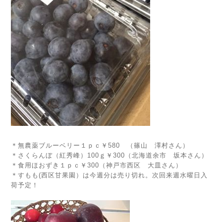
＊無農薬ブルーベリー１ｐｃ￥580 （篠山 澤村さん）
＊さくらんぼ（紅秀峰）100ｇ￥300（北海道余市 坂本さん）
＊食用ほおずき１ｐｃ￥300（神戸市西区 大皿さん）
＊すもも(西区甘果園）は今週分は売り切れ。次回来週水曜日入
荷予定！