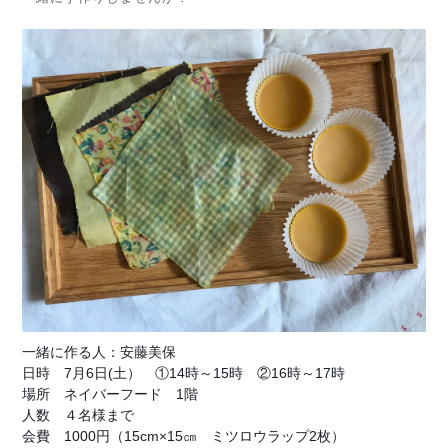
一緒に作る人：安藤美保
日時　7月6日(土）　①14時～15時　②16時～17時
場所　ネイバーフード　1階
人数　４名様まで
会費　1000円（15cm×15㎝　ミツロウラップ2枚）