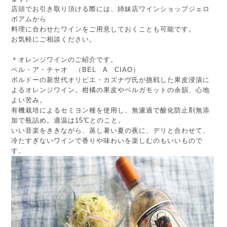
店頭でお引き取り頂ける際には、姉妹店ワインショップジェロ
ボアムから
料理に合わせたワインをご用意しておくことも可能です。
お気軽にご相談ください。
＊オレンジワインのご紹介です。
ベル・ア・チャオ （BEL A CIAO）
ボルドーの新世代オリビエ・カズナヴ氏が挑戦した果皮浸漬に
よるオレンジワイン。柑橘の果皮やベルガモットの余韻、心地
よい苦み。
有機栽培によるセミヨン種を使用し、無濾過で酸化防止剤無添
加で瓶詰め。適温は15℃とのこと。
いい音楽をききながら、蒸し暑い夏の夜に、デリと合わせて、
冷たすぎないワインで香りや味わいを楽しむのも
いいもので
す。