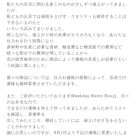
私たちの生活に関わる多くのものが少しずつ値上がってきまし
たが、
私どものお店では値段を上げず、クオリティも維持することは
できないものかと
いろいろ試みてまいりました。
然しながら、値上がり前の在庫がそろそろなくなり、あらたな
仕入れを行う段階になり、
原材料や生産に必要な資材、輸送費など物流面での費用など
様々な部分での費用が増していることから
店の経営維持のために商品によって価格の見直しが必要だとい
う結論に達しました。
個々の商品については、仕入れ価格の変動によって、店頭での
価格も随時変更させていただきます。
また、ご好評いただいておりますWeekday Bento Boxは、日々
のお弁当なので、
できるだけ価格を抑えて作ってきましたが、あらためてコスト
を確認し、原価率を
出してみたところ、継続していくには、値上げせざるをえない
ことがわかりました。
誠に心苦しいのですが、9月1日より下記の価格に変更いたしま