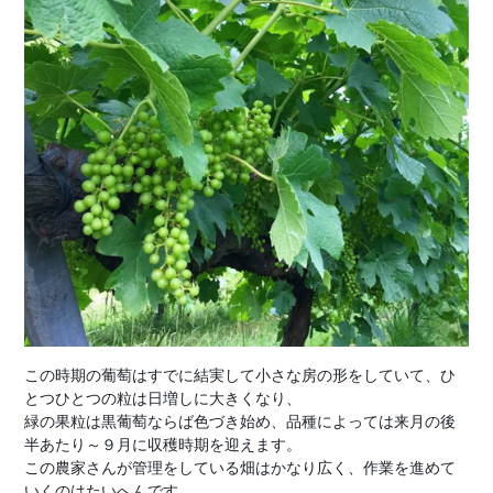
この時期の葡萄はすでに結実して小さな房の形をしていて、ひ
とつひとつの粒は日増しに大きくなり、
緑の果粒は黒葡萄ならば色づき始め、品種によっては来月の後
半あたり～９月に収穫時期を迎えます。
この農家さんが管理をしている畑はかなり広く、作業を進めて
いくのはたいへんです。