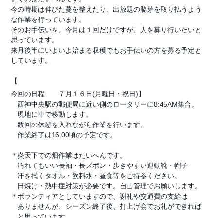
今の時期は伸びた蔓を整えたり、出放題の脇芽を取り払うよう
な作業を行っています。
そのお手伝いを、今月は１回だけですが、人を募り行いたいと
思っています。
来月後半にいよいよ始まる収穫でもお手伝いの方を募る予定と
しています。
【
今回の日程 ７月１６日(月曜日・祝日)】
西神中央駅の郵便局に近い側のロータリーに8:45AM集合。
現地に車で移動します。
数回の休憩を入れながら作業を行います。
作業終了は16:00頃の予定です。
＊炎天下での畑作業はたいへんです。
汚れてもいい長袖・長ズボン・歩きやすい運動靴・帽子
汗を拭くタオル・飲料水・昼食等をご持参ください。
日焼け・熱中症対策が必要です。自己管理でお願いします。
＊ボランティアとしていますので、謝礼や交通費の支給は
ありませんが、シーズン終了後、打上げ会でお礼ができれば
と思っています。