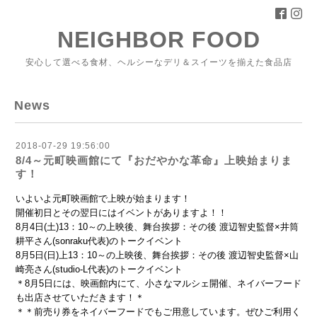
NEIGHBOR FOOD
安心して選べる食材、ヘルシーなデリ＆スイーツを揃えた食品店
News
2018-07-29 19:56:00
8/4～元町映画館にて『おだやかな革命』上映始まりま
す！
いよいよ元町映画館で上映が始まります！
開催初日とその翌日にはイベントがありますよ！！
8月4日(土)13：10～の上映後、舞台挨拶：その後 渡辺智史監督×井筒
耕平さん(sonraku代表)のトークイベント
8月5日(日)上13：10～の上映後、舞台挨拶：その後 渡辺智史監督×山
崎亮さん(studio-L代表)のトークイベント
＊8月5日には、映画館内にて、小さなマルシェ開催、ネイバーフード
も出店させていただきます！＊
＊＊前売り券をネイバーフードでもご用意しています。ぜひご利用く