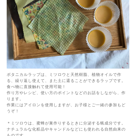
ボタニカルラップは、ミツロウと天然樹脂、植物オイルで作
る、繰り返し使えて、また土に還ることができるラップです。
食べ物に直接触れて使用可能！
作り方やレシピ、使い方のポイントなどのお話をしながら、作
ります。
作業にはアイロンを使用しますが、お子様とご一緒の参加もど
うぞ！
＊ミツロウは、蜜蜂が巣作りするときに分泌する蝋成分です。
ナチュラルな化粧品やキャンドルなどにも使われる自然由来の
ものです。