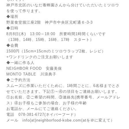
神戸市北区のいなだ養蜂園さんから分けていただいたミツロウ
を使って作ります。
◆場所
野菜食堂堀江座2階 神戸市中央区元町通６-3-3
◆日時
8月8日(木) 13:00～18:00 所要時間1時間くらいです
（13時、14時、15時、16時、17時 スタート）
◆会費
1500円（15cm×15cmのミツロウラップ2枚、レシピ）
+ワンドリンクのご注文お願いします
◆一緒に作る人
NEIGHBOR FOOD 安藤美保
MONTO TABLE 川浪典子
◆ご予約方法
スムーズに作業いただくために、1時間ごとに、6名様までとさ
せていただきます。下記①～④の項目をご連絡お願いします。
①お名前、②ご希望の時間、③連絡先(携帯番号、メールアドレ
ス）④お子様もご参加の場合、お子様の年齢
お電話か、メールにてご連絡ください。
電話 078-381-6727(ネイバーフード）
メール info(at)neighborfood-kobe.com(atを＠に変えて）