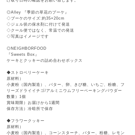
け取り日時の確認をお願い致します。
◎Alley 『季節の草花のブーケ』
◇ブーケのサイズ:約35×20cm
◇ジェル状の保水剤に付けて発送
◇クール便ではなく、常温での発送
◇写真はイメージです
◎NEIGHBORFOOD
『Sweets Box』
ケーキとクッキーの詰め合わせボックス
◆ストロベリーケーキ
原材料）
小麦粉（国内製造）、バター、卵、きび糖、いちご、粉糖、フ
リーズドライイチゴ/アルミニウムフリーベーキングパウダー
数量）1個
賞味期限）お届けから1週間
保存方法）冷暗所で保存
◆フラワークッキー
原材料）
小麦粉（国内製造）、コーンスターチ、バター、粉糖、レモン