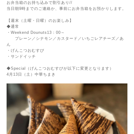
お弁当箱のお持ち込みで割引あり//
当日朝9時までのご連絡か、事前にお弁当箱をお預かりします。
【週末（土曜・日曜）のお楽しみ】
◆通常
・Weekend Dounuts13：00～
プレーン／シナモン／カスタード／いちごレアチーズ／あ
ん
・げんこつおむすび
・サンドイッチ
◆Special（げんこつおむすびが以下に変更となります）
4月13日（土）中華ちまき