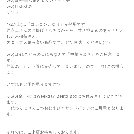
5/5(日)中華ちまき＆サンドイッチ
5/6(月)お休み
▽▽▽
4/27(土)は「コンコンいなり」が登場です。
原商店さんのお揚げさんをつかった、甘さ控えめのあっさりと
したお稲荷さん。
スタッフ人気も高い商品です。ぜひお試しください(^^)
5/5(日)はこどもの日にちなんで「中華ちまき」をご用意しま
す。
前回あっという間に完売してしまいましたので、ぜひこの機会
に！
いずれもご予約承ります(^^)
※5/3(金・祝)はWeekday Bento Boxはお休みさせていただき
ます。
代わりにげんこつおむすび＆サンドイッチのご用意となりま
す。
それでは、ご来店お待ちしております。