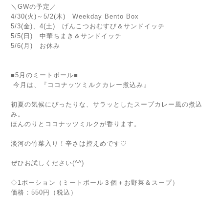
＼GWの予定／
4/30(火)～5/2(木) Weekday Bento Box
5/3(金)、4(土) げんこつおむすび＆サンドイッチ
5/5(日) 中華ちまき＆サンドイッチ
5/6(月) お休み
■5月のミートボール■
今月は、『ココナッツミルクカレー煮込み』
初夏の気候にぴったりな、サラッとしたスープカレー風の煮込
み。
ほんのりとココナッツミルクが香ります。
淡河の竹菜入り！辛さは控えめです♡
ぜひお試しください(^^)
◇1ポーション（ミートボール３個＋お野菜＆スープ）
価格：550円（税込）