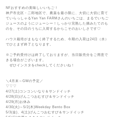
NFおすすめの美味しいいちご！
神戸市北区・二郎地区で、農薬を最小限に、大切に大切に育て
ていらっしゃるYan Yan FARMさんのいちごは、まるでいちご
ジュースのようにジューシー！しっかり完熟した摘みたてのも
のを、その日のうちに入荷するからこそのおいしさです♡
ハウス栽培がまもなく終了するため、今期の入荷は24日（水）
でひとまず終了となります。
※ご予約受付けは終了しておりますが、当日販売分をご用意で
きる場合がございます。
ぜひインスタをcheckしてくださいね！
＼4月末～GWの予定／
▽▽▽
4/27(土)コンコンいなり＆サンドイッチ
4/28(日)げんこつおむすび＆サンドイッチ
4/29(月)お休み
4/30(火)～5/2(木)Weekday Bento Box
5/3(金)、4(土)げんこつおむすび＆サンドイッチ