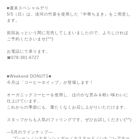
■週末スペシャルデリ
5/5（日）は、淡河の竹菜を使用した『中華ちまき』をご用意し
ます。
前回あっという間に完売してしまいましたので、よろしければ
ご予約くださいませ(^^)
お電話にて承ります。
☎078-381-6727
■Weekend DONUTS■
今月は「コーヒーホイップ」が登場します！
オーガニックコーヒーを使用し、ほのかな苦み＆軽い味わいに
仕上げています。
これからの季節にも、重たくなくお召し上がりいただけます。
スタッフからも人気のフィリングです。ぜひお試しください(^^)
―5月のラインナップ―
プレーン／シナモンシュガー／カスタード／いちごレアチー