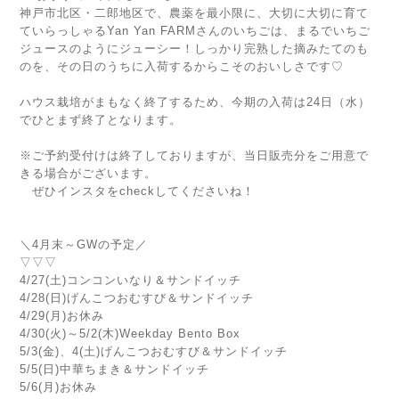
神戸市北区・二郎地区で、農薬を最小限に、大切に大切に育て
ていらっしゃるYan Yan FARMさんのいちごは、まるでいちご
ジュースのようにジューシー！しっかり完熟した摘みたてのも
のを、その日のうちに入荷するからこそのおいしさです♡
ハウス栽培がまもなく終了するため、今期の入荷は24日（水）
でひとまず終了となります。
※ご予約受付けは終了しておりますが、当日販売分をご用意で
きる場合がございます。
ぜひインスタをcheckしてくださいね！
＼4月末～GWの予定／
▽▽▽
4/27(土)コンコンいなり＆サンドイッチ
4/28(日)げんこつおむすび＆サンドイッチ
4/29(月)お休み
4/30(火)～5/2(木)Weekday Bento Box
5/3(金)、4(土)げんこつおむすび＆サンドイッチ
5/5(日)中華ちまき＆サンドイッチ
5/6(月)お休み