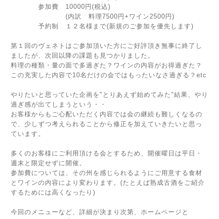
参加費 10000円(税込)
(内訳 料理7500円+ワイン2500円)
予約制 １２名様まで(新規のご参加を優先します)
第１回のヴェネトはご参加頂いた方にご好評頂き無事に終了し
ましたが、次回以降の課題も見つかりました。
料理の種類・量の面で多過ぎた？ワインの内容がお得過ぎた？
この充実した内容で10名だけの会ではもったいなさ過ぎる？etc
やりたいと思っていた企画を"とりあえず始めてみた"結果、やり
過ぎ感が出てしまうという・・
お客様からもご心配いただく内容では会の継続も難しくなるの
で、少しずつ考えられることから修正を加えていきたいと思っ
ています。
多くのお客様にご利用頂ける会とするため、開催曜日は平日・
週末と限定せずに開催。
参加費については、その州を感じられるようにご用意する食材
とワインの内容により変わります。(たとえば熟成古酒をご紹介
するためには高くなったり)
今回のメニューなど、詳細が決まり次第、ホームページと