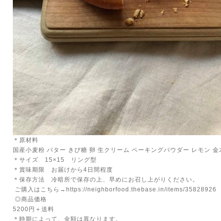
＊原材料
国産小麦粉 バター きび糖 卵 生クリーム ベーキングパウダー レモン 金
＊サイズ 15×15 リング型
＊賞味期限 お届けから4日間程度
＊保存方法 冷暗所で保存の上、早めにお召し上がりください。
ご購入はこちら→
https://neighborfood.thebase.in/items/35828926
◎商品価格
5200円＋送料
＊時期によって、金額は異なります。