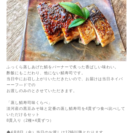
ふっくら蒸しあげた鯖をバーナーで炙った香ばしい味わい。
酢飯にもこだわり、他にない鯖寿司です。
当日中にお召し上がりいただきたいので、お届けは当日ネイバ
ーーフ―ドでの
お渡しのみのとさせていただきます。
「蒸し鯖寿司味くらべ」
淡河産の黒豆みそ味と定番の蒸し鯖寿司を4貫ずつ食べ比べして
いただけるセット
8貫入り（2種×4貫ずつ）
◆4月8日（金）当日のお渡しは12時以降となります。