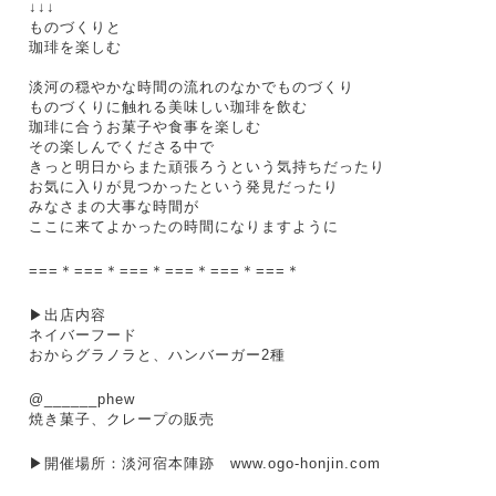
↓↓↓
ものづくりと
珈琲を楽しむ
淡河の穏やかな時間の流れのなかでものづくり
ものづくりに触れる美味しい珈琲を飲む
珈琲に合うお菓子や食事を楽しむ
その楽しんでくださる中で
きっと明日からまた頑張ろうという気持ちだっ
たり
お気に入りが見つかったという発見だったり
みなさまの大事な時間が
ここに来てよかったの時間になりますように
===＊===＊===＊===＊===＊===＊
▶︎出店内容
ネイバーフード
おからグラノラと、ハンバーガー2種
@______phew 
焼き菓子、クレープの販売
▶︎開催場所：淡河宿本陣跡　
www.ogo-honjin.com