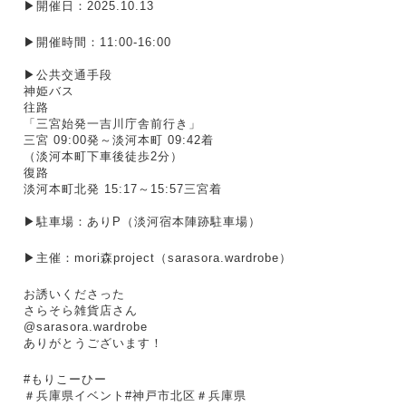
▶︎開催日：2025.10.13
▶︎開催時間：11:00-16:00
▶公共交通手段
神姫バス
往路
「三宮始発一吉川庁舎前行き」
三宮 09:00発～淡河本町 09:42着
（淡河本町下車後徒歩2分）
復路
淡河本町北発 15:17～15:57三宮着
▶︎駐車場：ありP（淡河宿本陣跡駐車場）
▶︎主催：mori森project（sarasora.wardrobe）
お誘いくださった
さらそら雑貨店さん
@sarasora.wardrobe 
ありがとうございます！
#もりこーひー
＃兵庫県イベント#神戸市北区＃兵庫県