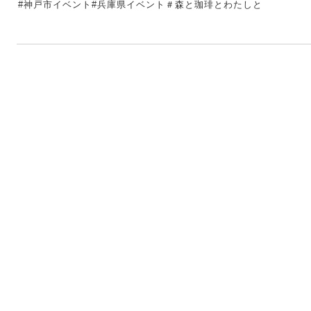
#神戸市イベント#兵庫県イベント
＃森と珈琲とわたしと