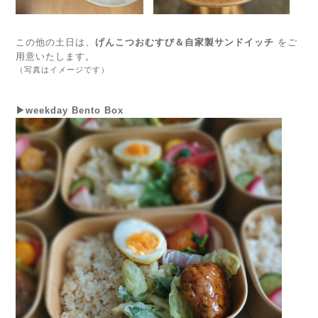
この他の土日は、
げんこつおむすび＆自家製サンドイッチ
をご
用意いたします。
（写真はイメージです）
▶weekday Bento Box