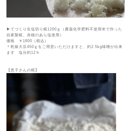
▶てづくり生塩切り糀1200ｇ（農薬化学肥料不使用米で作った
自家製糀、赤穂のあら塩使用）
価格 ￥1800（税込）
＊乾燥大豆450ｇをご用意いただけますと、約2.5kg味噌が出来
ます 塩分約12％
【恵子さんの糀】