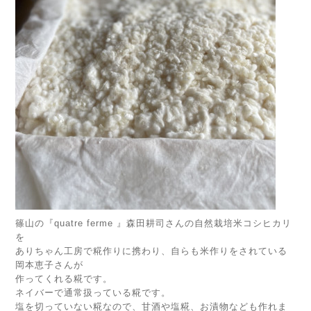
篠山の『quatre ferme 』森田耕司さんの自然栽培米コシヒカリ
を
ありちゃん工房で糀作りに携わり、自らも米作りをされている
岡本恵子さんが
作ってくれる糀です。
ネイバーで通常扱っている糀です。
塩を切っていない糀なので、甘酒や塩糀、お漬物なども作れま