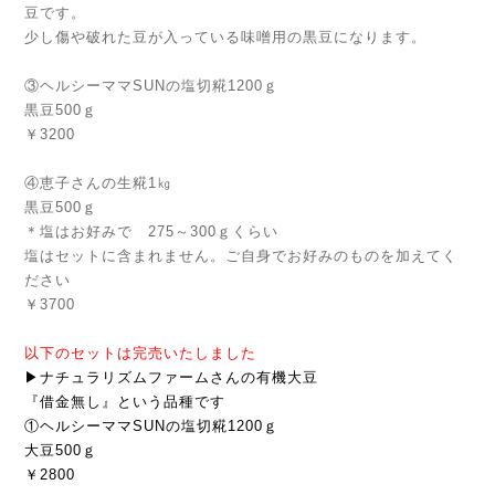
豆です。
少し傷や破れた豆が入っている味噌用の黒豆になります。
③ヘルシーママSUNの塩切糀1200ｇ
黒豆500ｇ
￥3200
④恵子さんの生糀1㎏
黒豆500ｇ
＊塩はお好みで 275～300ｇくらい
塩はセットに含まれません。ご自身でお好みのものを加えてく
ださい
￥3700
以下のセットは完売いたしました
▶ナチュラリズムファームさんの有機大豆
『借金無し』という品種です
①ヘルシーママSUNの塩切糀1200ｇ
大豆500ｇ
￥2800