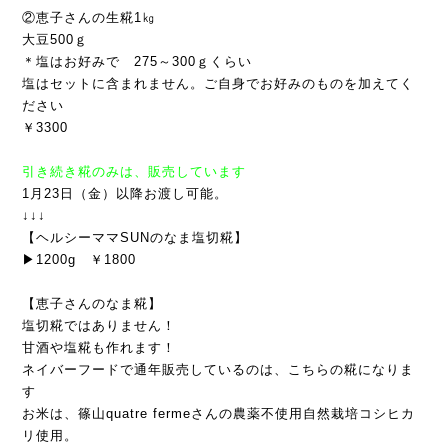
②恵子さんの生糀1㎏
大豆500ｇ
＊塩はお好みで　275～300ｇくらい
塩はセットに含まれません。ご自身でお好みのものを加えてく
ださい
￥3300
引き続き糀のみは、販売しています
1月23日（金）以降お渡し可能。
↓↓↓
【ヘルシーママSUNのなま塩切糀】
▶1200g　￥1800
【恵子さんのなま糀】
塩切糀ではありません！
甘酒や塩糀も作れます！
ネイバーフードで通年販売しているのは、こちらの糀になりま
す
お米は、篠山quatre fermeさんの農薬不使用自然栽培コシヒカ
リ使用。