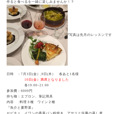
作ると食べるを一緒に楽しみませんか！？
*写真は先月のレッスンです
日時 ：7月3日(金）,
9日(木） 各あと1名様
10日(金）満席となりました
各19:00~21:00
参加費：6000円
持ち物：エプロン、筆記用具
内容 :料理３種 ワイン２種
『魚介と夏野菜』
セビチェ、イワシの香草パン粉焼き、アサリと塩豚の蒸し煮、