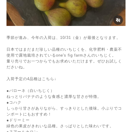
季節が進み、今年の入荷は、10/31（金）が最後となります。
日本ではまだまだ珍しい品種のいちじくを、化学肥料・農薬不
使用で露地栽培されているone's fig farmさんのいちじく。
量り売りでお一つからでもお求めいただけます。ぜひお試しく
ださいね。
入荷予定の4品種はこちら↓
●バローネ（白いちじく）
ねっとりバナナのような食感と濃厚な甘さが特徴。
●コハク
しっかり甘さがありながら、すっきりとした後味。小ぶりでコ
ンポートにもおすすめ！
●ドリーミー
緑色の果皮がきれいな品種。さっぱりとした味わいです。
●ヌアールカロン