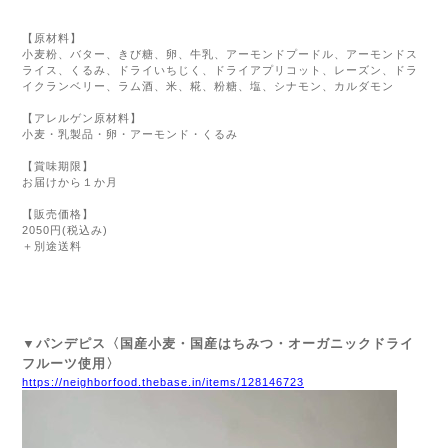
【原材料】
小麦粉、バター、きび糖、卵、牛乳、アーモンドプードル、アーモンドス
ライス、くるみ、ドライいちじく、ドライアプリコット、レーズン、ドラ
イクランベリー、ラム酒、米、糀、粉糖、塩、シナモン、カルダモン
【アレルゲン原材料】
小麦・乳製品・卵・アーモンド・くるみ
【賞味期限】
お届けから１か月
【販売価格】
2050円(税込み)
＋別途送料
▼パンデピス〈国産小麦・国産はちみつ・オーガニックドライ
フルーツ使用〉
https://neighborfood.thebase.in/items/128146723