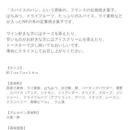
「スパイスのパン」という意味の、フランスの伝統焼き菓子。
はちみつ、ドライフルーツ、たっぷりのスパイス、ライ麦粉など
が入ったNFの冬の定番焼き菓子です。
ワイン好きな方にはチーズを添えたり、
甘いものがお好きな方にはアイスクリームを添えたり、
トースターで少し焼いてもおいしいです。
薄めにスライスしてお召し上がりください。
【サイズ】
約７㎝×７㎝×１４㎝
【原材料】
国産小麦粉、ライ麦粉、はちみつ、きび糖、卵、べーキングパウダー、重曹
、スパイス（アニス、シナモン、コリアンダー、ナツメグ、クローブ、ジン
ジャー）、ドライフルーツ（アプリコット、デーツ、イチジク、レーズン、
クランベリー、柑橘ピール）、ラム酒
【アレルゲン原材料】
小麦・卵
【賞味期限】