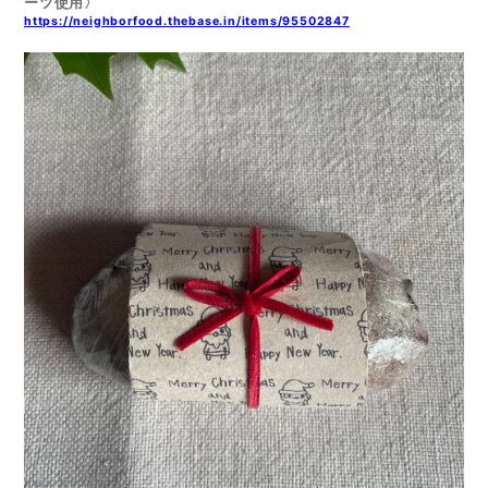
ーツ使用〉
https://neighborfood.thebase.in/items/95502847