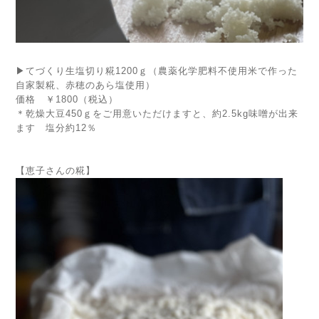
▶てづくり生塩切り糀1200ｇ（農薬化学肥料不使用米で作った
自家製糀、赤穂のあら塩使用）
価格 ￥1800（税込）
＊乾燥大豆450ｇをご用意いただけますと、約2.5kg味噌が出来
ます 塩分約12％
【恵子さんの糀】