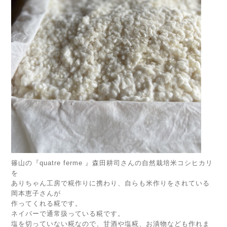
篠山の『quatre ferme 』森田耕司さんの自然栽培米コシヒカリ
を
ありちゃん工房で糀作りに携わり、自らも米作りをされている
岡本恵子さんが
作ってくれる糀です。
ネイバーで通常扱っている糀です。
塩を切っていない糀なので、甘酒や塩糀、お漬物なども作れま