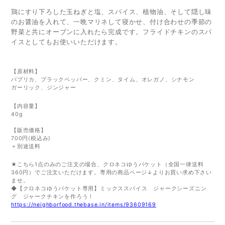
鶏にすり下ろした玉ねぎと塩、スパイス、植物油、そして隠し味
のお醤油を入れて、一晩マリネして寝かせ、付け合わせの季節の
野菜と共にオーブンに入れたら完成です。フライドチキンのスパ
イスとしてもお使いいただけます。
【原材料】
パプリカ、ブラックペッパー、クミン、タイム、オレガノ、シナモン
ガーリック、ジンジャー
【内容量】
40g
【販売価格】
700円(税込み)
＋別途送料
★こちら1点のみのご注文の場合、クロネコゆうパケット（全国一律送料
360円）でご注文いただけます。
専用の商品ページ↓よりお買い求め下さい
ませ。
◆【クロネコゆうパケット専用】ミックススパイス ジャークシーズニン
グ ジャークチキンを作ろう！
https://neighborfood.thebase.in/items/93609169