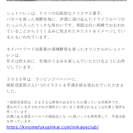
シュトーレンは、ドイツの伝統的なクリスマス菓子。
バターを使った発酵生地に、洋酒に漬け込んだドライフルーツが
たっぷり入ったリッチな味わいです。表面は白い粉糖でおおわれ
ていることからううくるみに包まれたキリストをイメージしてい
るともいわれています。
ネイバーフード自家製の酒種酵母を使ったオリジナルのシュトー
レンは、
甘さは控えめに、生地のうまみを楽しんでいただけるようにお作
りしています。
２０２５年は、ラッピングペーパーに、
御影倶楽部さん(
)のイラスト＆手漉き紙を使わせていただきま
＊
した。
＊御影倶楽部は、さまざまな障害のある方たちが通っている作業所です。
通われている方それぞれの個性がいきいきと発揮されるような仕事と場所を
作っています。
近隣にある酒造メーカーの破損品となった紙パックを再利用して、手漉き紙
を作っています。
https://kinomefukushikai.com/mikageclub/