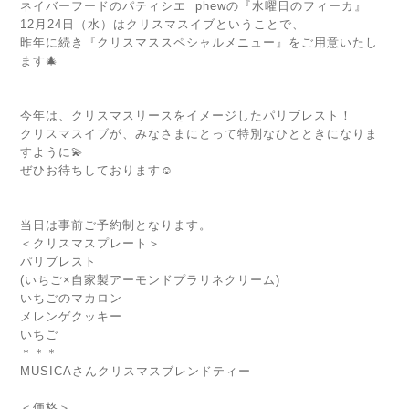
ネイバーフードのパティシエ phewの『水曜日のフィーカ』
12月24日（水）はクリスマスイブということで、
昨年に続き『クリスマススペシャルメニュー』をご用意いたし
ます🎄
今年は、クリスマスリースをイメージしたパリブレスト！
クリスマスイブが、みなさまにとって特別なひとときになりま
すように💫
ぜひお待ちしております☺️
当日は事前ご予約制となります。
＜クリスマスプレート＞
パリブレスト
(いちご×自家製アーモンドプラリネクリーム)
いちごのマカロン
メレンゲクッキー
いちご
＊＊＊
MUSICAさんクリスマスブレンドティー
＜価格＞